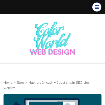
Skip
to
content
(Press
Enter)
Color
CHUYÊN
World Web
THIẾT KẾ
Design
WEBSITE CAO
CẤP
Home
>
Blog
>
Hướng dẫn cách viết bài chuẩn SEO cho
website