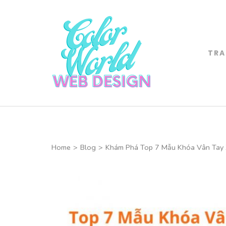
Skip
to
content
(Press
TRA
Color World 
Enter)
CHUYÊN THIẾT 
Home
>
Blog
>
Khám Phá Top 7 Mẫu Khóa Vân Tay X