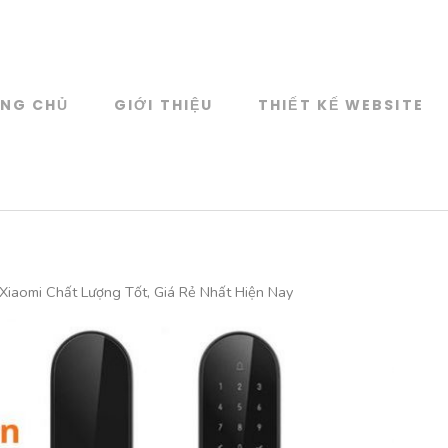
NG CHỦ
GIỚI THIỆU
THIẾT KẾ WEBSITE
Web Design
KẾ WEBSITE CAO CẤP
iaomi Chất Lượng Tốt, Giá Rẻ Nhất Hiện Nay