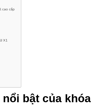
l cao cấp
JJ X1
nổi bật của khóa