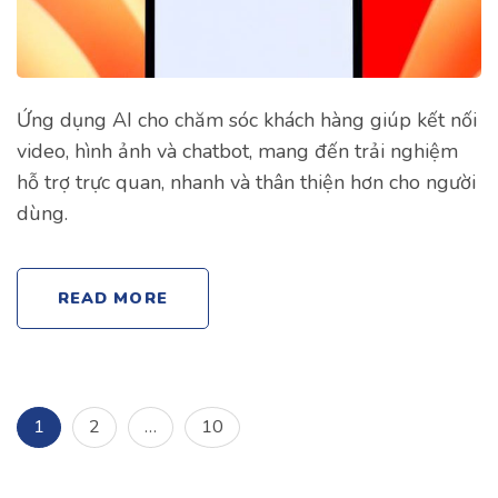
Ứng dụng AI cho chăm sóc khách hàng giúp kết nối
video, hình ảnh và chatbot, mang đến trải nghiệm
hỗ trợ trực quan, nhanh và thân thiện hơn cho người
dùng.
READ MORE
Điều
Page
Page
Page
1
2
…
10
hướng