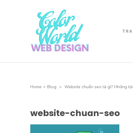
Skip
to
content
(Press
TRA
Color World 
Enter)
CHUYÊN THIẾT 
Home
>
Blog
>
Website chuẩn seo là gì? Những lợi
website-chuan-seo