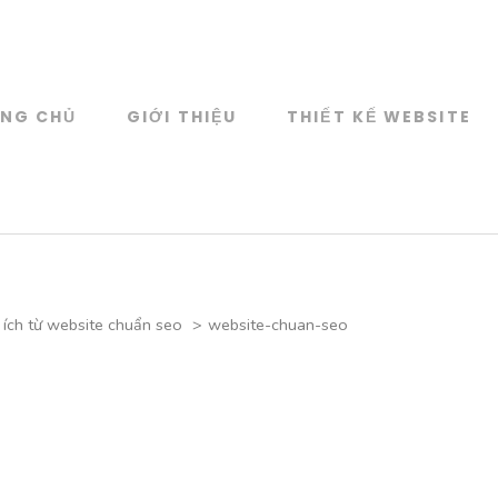
NG CHỦ
GIỚI THIỆU
THIẾT KẾ WEBSITE
Web Design
KẾ WEBSITE CAO CẤP
 ích từ website chuẩn seo
>
website-chuan-seo