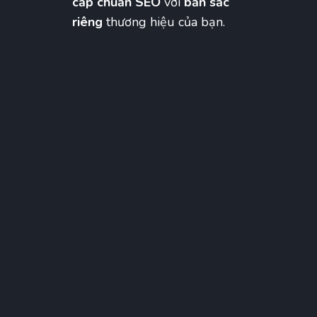
cấp chuẩn SEO
với
bản sắc
riêng
thương hiệu của bạn.