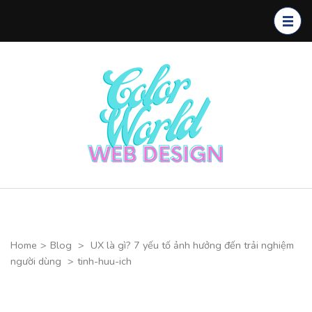
Skip
to
content
(Press
Enter)
Color
CHUYÊN
World Web
THIẾT KẾ
Design
WEBSITE CAO
CẤP
Home
>
Blog
>
UX là gì? 7 yếu tố ảnh hưởng đến trải nghiệm
người dùng
>
tinh-huu-ich