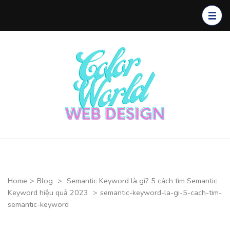
Skip
to
content
(Press
Enter)
Color
CHUYÊN
World Web
THIẾT KẾ
Design
WEBSITE CAO
CẤP
Home
>
Blog
>
Semantic Keyword là gì? 5 cách tìm Semantic
Keyword hiệu quả 2023
>
semantic-keyword-la-gi-5-cach-tim-
semantic-keyword