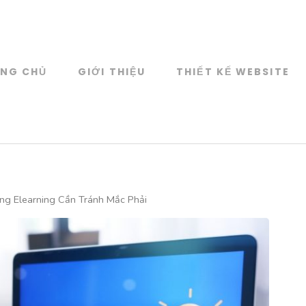
NG CHỦ
GIỚI THIỆU
THIẾT KẾ WEBSITE
Web Design
KẾ WEBSITE CAO CẤP
ảng Elearning Cần Tránh Mắc Phải