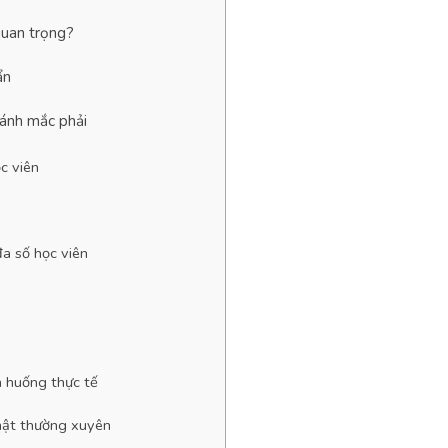
 quan trọng?
ẩn
tránh mắc phải
c viên
đa số học viên
h huống thực tế
nhật thường xuyên