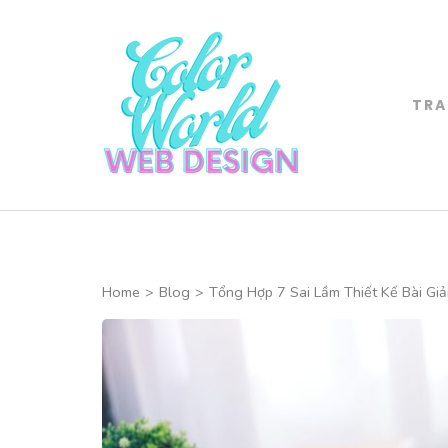
Skip
to
content
(Press
TRA
Color World 
Enter)
CHUYÊN THIẾT 
Home
>
Blog
>
Tổng Hợp 7 Sai Lầm Thiết Kế Bài Gi