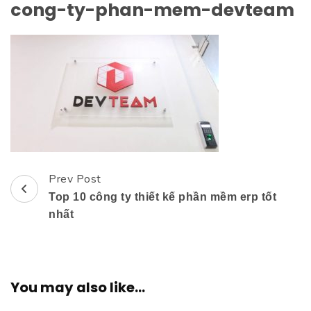
cong-ty-phan-mem-devteam
Prev Post
Post
Top 10 công ty thiết kế phần mềm erp tốt
Navigation
nhất
You may also like...