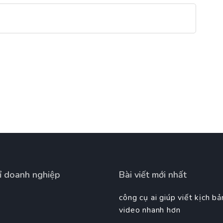
ỉ doanh nghiệp
Bài viết mới nhất
công cụ ai giúp viết kịch bả
video nhanh hơn