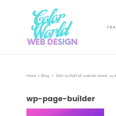
Skip
to
content
(Press
TRA
Color World 
Enter)
CHUYÊN THIẾT 
Home
>
Blog
>
Dịch vụ thiết kế website nhanh, uy 
wp-page-builder