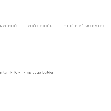
NG CHỦ
GIỚI THIỆU
THIẾT KẾ WEBSITE
Web Design
KẾ WEBSITE CAO CẤP
tín tại TPHCM
>
wp-page-builder