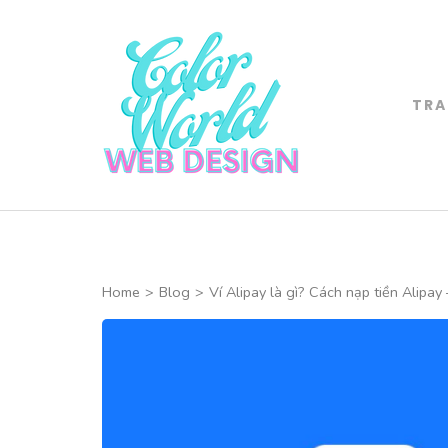
Skip
to
content
(Press
TRA
Color World 
Enter)
CHUYÊN THIẾT 
Home
>
Blog
>
Ví Alipay là gì? Cách nạp tiền Alipay