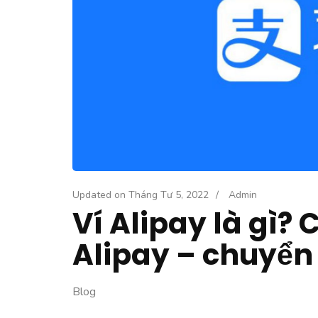
Updated on
Tháng Tư 5, 2022
/
Admin
Ví Alipay là gì? 
Alipay – chuyển 
Blog