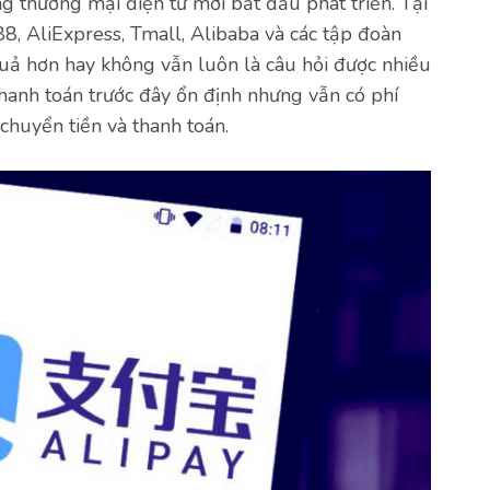
g thương mại điện tử mới bắt đầu phát triển. Tại
88, AliExpress, Tmall, Alibaba và các tập đoàn
uả hơn hay không vẫn luôn là câu hỏi được nhiều
hanh toán trước đây ổn định nhưng vẫn có phí
chuyển tiền và thanh toán.