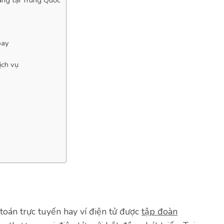
àng tại Trung Quốc
pay
ịch vụ
toán trực tuyến hay ví điện tử được
tập đoàn