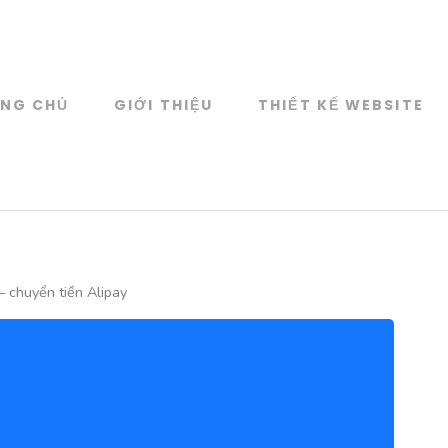
NG CHỦ
GIỚI THIỆU
THIẾT KẾ WEBSITE
Web Design
KẾ WEBSITE CAO CẤP
 – chuyển tiền Alipay