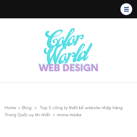
Skip
to
content
(Press
Enter)
Color
CHUYÊN
World Web
THIẾT KẾ
Design
WEBSITE CAO
CẤP
Home
>
Blog
>
Top 5 công ty thiết kế website nhập hàng
Trung Quốc uy tín nhất
>
mona-media