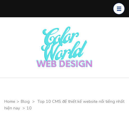
Skip
to
content
(Press
Enter)
Color
CHUYÊN
World Web
THIẾT KẾ
Design
WEBSITE CAO
CẤP
Home
>
Blog
>
Top 10 CMS để thiết kế website nổi tiếng nhất
hiện nay
>
10