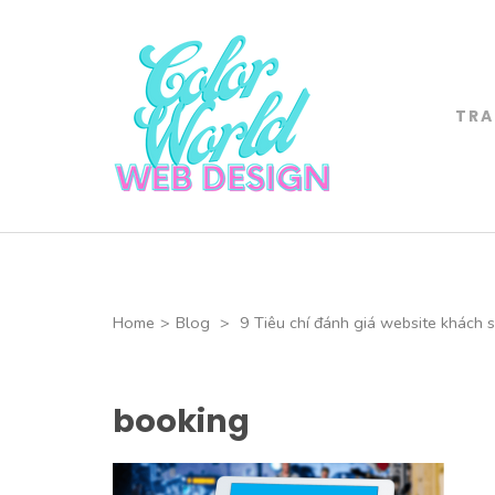
Skip
to
content
(Press
TRA
Color World 
Enter)
CHUYÊN THIẾT 
Home
>
Blog
>
9 Tiêu chí đánh giá website khách 
booking