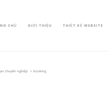
NG CHỦ
GIỚI THIỆU
THIẾT KẾ WEBSITE
Web Design
KẾ WEBSITE CAO CẤP
sạn chuyên nghiệp
>
booking