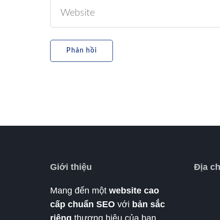
Giới thiệu
Địa c
Mang đến một
website cao
cấp chuẩn SEO
với
bản sắc
riêng
thương hiệu của bạn.