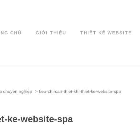
ANG CHỦ
GIỚI THIỆU
THIẾT KẾ WEBSITE
Web Design
KẾ WEBSITE CAO CẤP
pa chuyên nghiệp
>
tieu-chi-can-thiet-khi-thiet-ke-website-spa
iet-ke-website-spa