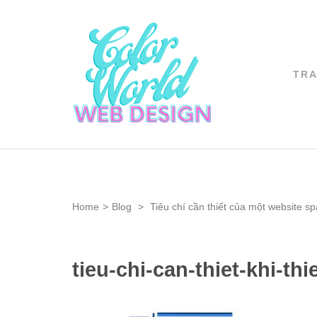
Skip
to
content
(Press
TR
Color World 
Enter)
CHUYÊN THIẾT 
Home
>
Blog
>
Tiêu chí cần thiết của một website s
tieu-chi-can-thiet-khi-th