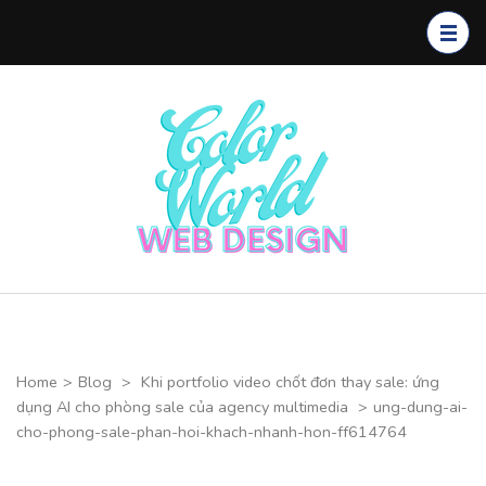
Skip
to
content
(Press
Enter)
Color
CHUYÊN
World Web
THIẾT KẾ
Design
WEBSITE CAO
CẤP
Home
>
Blog
>
Khi portfolio video chốt đơn thay sale: ứng
dụng AI cho phòng sale của agency multimedia
>
ung-dung-ai-
cho-phong-sale-phan-hoi-khach-nhanh-hon-ff614764