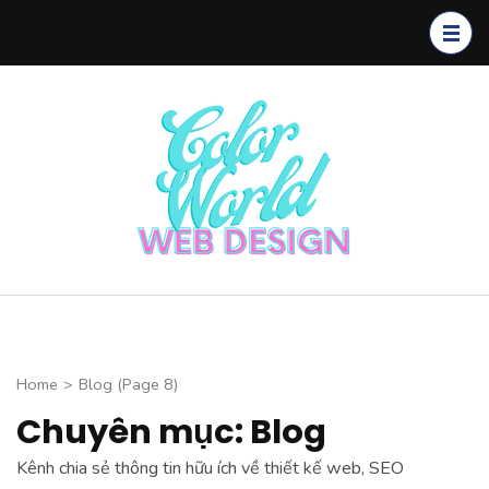
Skip
to
content
(Press
Enter)
Color
CHUYÊN
World Web
THIẾT KẾ
Design
WEBSITE CAO
CẤP
Home
>
Blog
(Page 8)
Chuyên mục: Blog
Kênh chia sẻ thông tin hữu ích về thiết kế web, SEO