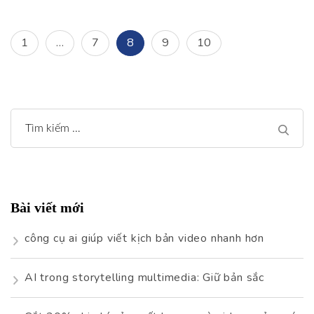
Điều
Page
Page
Page
Page
Page
1
…
7
8
9
10
hướng
bài
Tìm
viết
kiếm
cho:
Bài viết mới
công cụ ai giúp viết kịch bản video nhanh hơn
AI trong storytelling multimedia: Giữ bản sắc