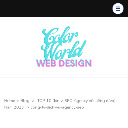
Skip
to
content
(Press
Enter)
Color
CHUYÊN
World Web
THIẾT KẾ
Design
WEBSITE CAO
CẤP
Home
>
Blog
>
TOP 10 đơn vị SEO Agency nổi tiếng ở Việt
Nam 2023
>
cong-ty-dich-vu-agency-seo