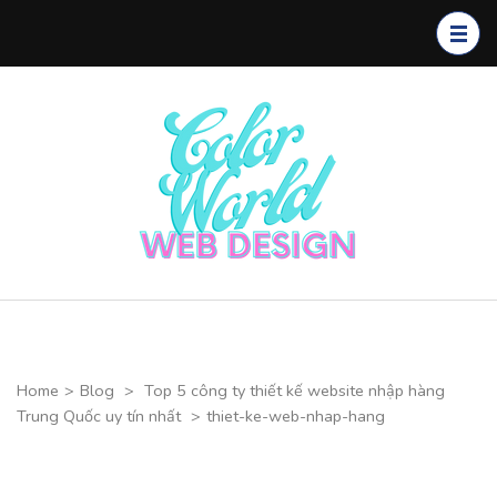
Skip
to
content
(Press
Enter)
Color
CHUYÊN
World Web
THIẾT KẾ
Design
WEBSITE CAO
CẤP
Home
>
Blog
>
Top 5 công ty thiết kế website nhập hàng
Trung Quốc uy tín nhất
>
thiet-ke-web-nhap-hang