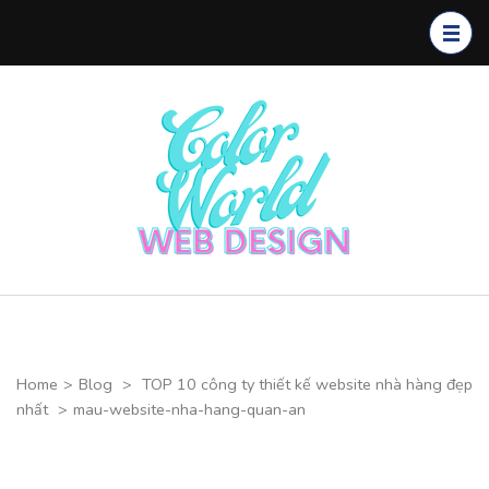
Skip
to
content
(Press
Enter)
Color
CHUYÊN
World Web
THIẾT KẾ
Design
WEBSITE CAO
CẤP
Home
>
Blog
>
TOP 10 công ty thiết kế website nhà hàng đẹp
nhất
>
mau-website-nha-hang-quan-an