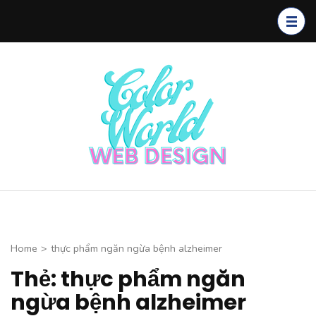
Skip
to
content
(Press
Enter)
Color
CHUYÊN
World Web
THIẾT KẾ
Design
WEBSITE CAO
CẤP
Home
>
thực phẩm ngăn ngừa bệnh alzheimer
Thẻ: thực phẩm ngăn
ngừa bệnh alzheimer