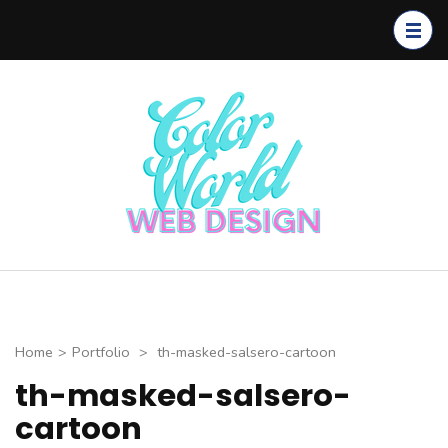
Skip
to
content
(Press
Enter)
Color
CHUYÊN
World Web
THIẾT KẾ
Design
WEBSITE CAO
CẤP
Home
>
Portfolio
>
th-masked-salsero-cartoon
th-masked-salsero-
cartoon